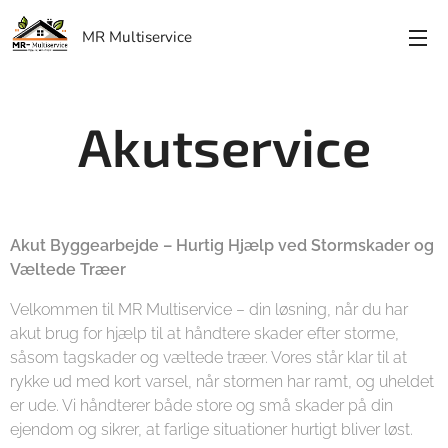
MR Multiservice
Akutservice
Akut Byggearbejde – Hurtig Hjælp ved Stormskader og
Væltede Træer
Velkommen til MR Multiservice – din løsning, når du har
akut brug for hjælp til at håndtere skader efter storme,
såsom tagskader og væltede træer. Vores står klar til at
rykke ud med kort varsel, når stormen har ramt, og uheldet
er ude. Vi håndterer både store og små skader på din
ejendom og sikrer, at farlige situationer hurtigt bliver løst.